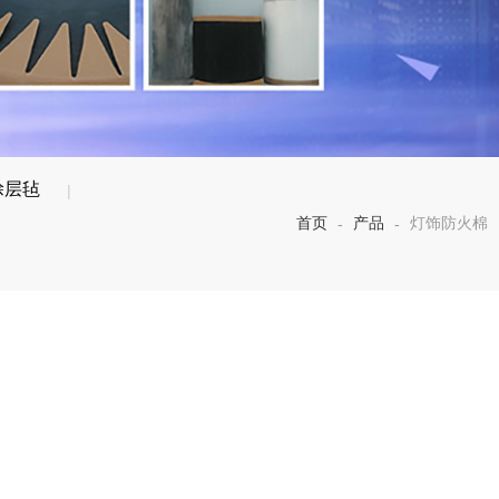
涂层毡
|
首页
产品
灯饰防火棉
-
-