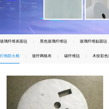
玻璃纤维表面毡
黑色玻璃纤维毡
玻璃纤维贴面毡
|
|
灯饰防火棉
玻纤网格布
碳纤维毡
木纹彩色
|
|
|