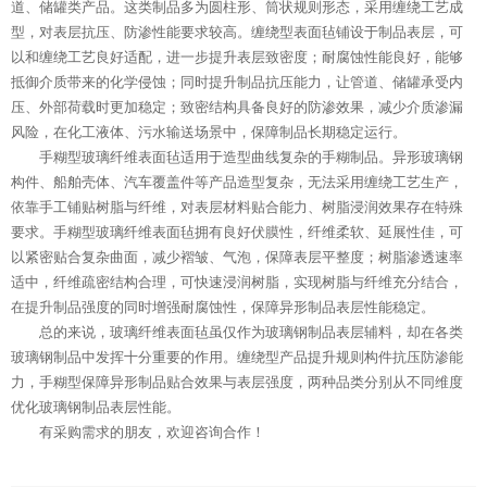
道、储罐类产品。这类制品多为圆柱形、筒状规则形态，采用缠绕工艺成
型，对表层抗压、防渗性能要求较高。缠绕型表面毡铺设于制品表层，可
以和缠绕工艺良好适配，进一步提升表层致密度；耐腐蚀性能良好，能够
抵御介质带来的化学侵蚀；同时提升制品抗压能力，让管道、储罐承受内
压、外部荷载时更加稳定；致密结构具备良好的防渗效果，减少介质渗漏
风险，在化工液体、污水输送场景中，保障制品长期稳定运行。
手糊型玻璃纤维表面毡适用于造型曲线复杂的手糊制品。异形玻璃钢
构件、船舶壳体、汽车覆盖件等产品造型复杂，无法采用缠绕工艺生产，
依靠手工铺贴树脂与纤维，对表层材料贴合能力、树脂浸润效果存在特殊
要求。手糊型玻璃纤维表面毡拥有良好伏膜性，纤维柔软、延展性佳，可
以紧密贴合复杂曲面，减少褶皱、气泡，保障表层平整度；树脂渗透速率
适中，纤维疏密结构合理，可快速浸润树脂，实现树脂与纤维充分结合，
在提升制品强度的同时增强耐腐蚀性，保障异形制品表层性能稳定。
总的来说，玻璃纤维表面毡虽仅作为玻璃钢制品表层辅料，却在各类
玻璃钢制品中发挥十分重要的作用。缠绕型产品提升规则构件抗压防渗能
力，手糊型保障异形制品贴合效果与表层强度，两种品类分别从不同维度
优化玻璃钢制品表层性能。
有采购需求的朋友，欢迎咨询合作！